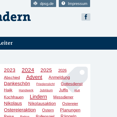
dpsg.de
Impressum
Leiter
2024
2023
2025
2026
Advent
Anmeldung
Abschied
Dankeschön
Gottesdienst
Friedenslicht
Haijk
Juffis
Handwerk
Jubiläum
Kluft
Lindern
Kochfrauen
Messdiener
Nikolaus
Nikolausaktion
Ostereier
Ostereieraktion
Planungen
Ostern
Rängeln
Reise
Rollenspiel
Retros