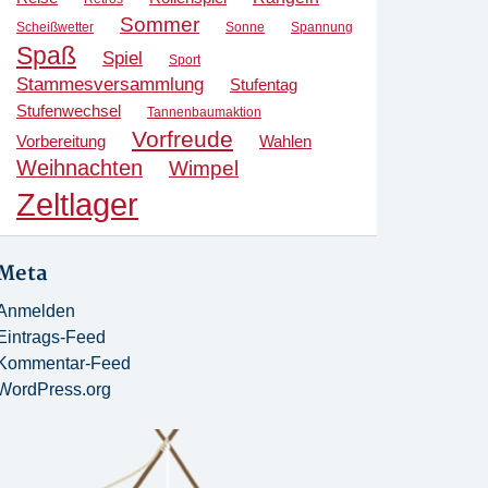
Sommer
Scheißwetter
Sonne
Spannung
Spaß
Spiel
Sport
Stammesversammlung
Stufentag
Stufenwechsel
Tannenbaumaktion
Vorfreude
Vorbereitung
Wahlen
Weihnachten
Wimpel
Zeltlager
Meta
Anmelden
Eintrags-Feed
Kommentar-Feed
WordPress.org