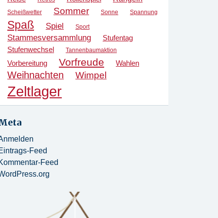
Sommer
Scheißwetter
Sonne
Spannung
Spaß
Spiel
Sport
Stammesversammlung
Stufentag
Stufenwechsel
Tannenbaumaktion
Vorfreude
Vorbereitung
Wahlen
Weihnachten
Wimpel
Zeltlager
Meta
Anmelden
Eintrags-Feed
Kommentar-Feed
WordPress.org