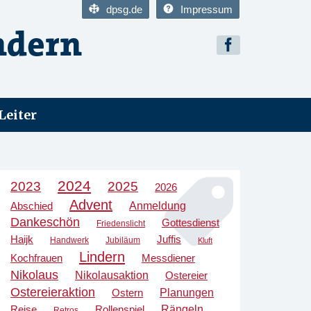
dpsg.de
Impressum
Leiter
2024
2023
2025
2026
Advent
Anmeldung
Abschied
Dankeschön
Gottesdienst
Friedenslicht
Haijk
Juffis
Handwerk
Jubiläum
Kluft
Lindern
Kochfrauen
Messdiener
Nikolaus
Nikolausaktion
Ostereier
Ostereieraktion
Planungen
Ostern
Rängeln
Reise
Rollenspiel
Retros