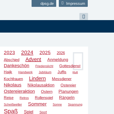
dpsg.de
Impressum
2024
2023
2025
2026
Advent
Anmeldung
Abschied
Dankeschön
Gottesdienst
Friedenslicht
Haijk
Juffis
Handwerk
Jubiläum
Kluft
Lindern
Kochfrauen
Messdiener
Nikolaus
Nikolausaktion
Ostereier
Ostereieraktion
Planungen
Ostern
Rängeln
Reise
Rollenspiel
Retros
Sommer
Scheißwetter
Sonne
Spannung
Spaß
Spiel
Sport