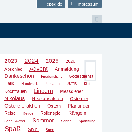
dpsg.de
Impressum
2024
2023
2025
2026
Advent
Anmeldung
Abschied
Dankeschön
Gottesdienst
Friedenslicht
Haijk
Juffis
Handwerk
Jubiläum
Kluft
Lindern
Kochfrauen
Messdiener
Nikolaus
Nikolausaktion
Ostereier
Ostereieraktion
Planungen
Ostern
Rängeln
Reise
Rollenspiel
Retros
Sommer
Scheißwetter
Sonne
Spannung
Spaß
Spiel
Sport