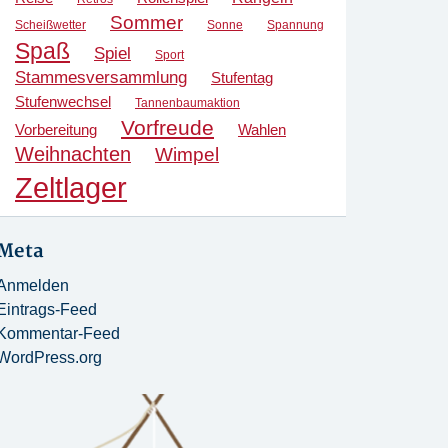
Sommer
Scheißwetter
Sonne
Spannung
Spaß
Spiel
Sport
Stammesversammlung
Stufentag
Stufenwechsel
Tannenbaumaktion
Vorfreude
Vorbereitung
Wahlen
Weihnachten
Wimpel
Zeltlager
Meta
Anmelden
Eintrags-Feed
Kommentar-Feed
WordPress.org