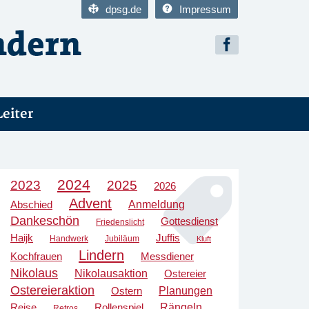
dpsg.de
Impressum
Leiter
2024
2023
2025
2026
Advent
Anmeldung
Abschied
Dankeschön
Gottesdienst
Friedenslicht
Haijk
Juffis
Handwerk
Jubiläum
Kluft
Lindern
Kochfrauen
Messdiener
Nikolaus
Nikolausaktion
Ostereier
Ostereieraktion
Planungen
Ostern
Rängeln
Reise
Rollenspiel
Retros