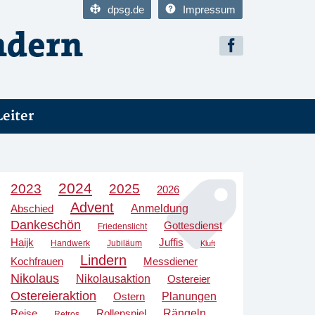
dpsg.de
Impressum
Leiter
2024
2023
2025
2026
Advent
Anmeldung
Abschied
Dankeschön
Gottesdienst
Friedenslicht
Haijk
Juffis
Handwerk
Jubiläum
Kluft
Lindern
Kochfrauen
Messdiener
Nikolaus
Nikolausaktion
Ostereier
Ostereieraktion
Planungen
Ostern
Rängeln
Reise
Rollenspiel
Retros