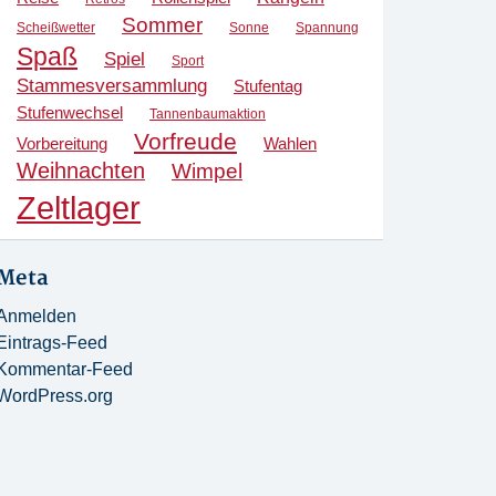
Sommer
Scheißwetter
Sonne
Spannung
Spaß
Spiel
Sport
Stammesversammlung
Stufentag
Stufenwechsel
Tannenbaumaktion
Vorfreude
Vorbereitung
Wahlen
Weihnachten
Wimpel
Zeltlager
Meta
Anmelden
Eintrags-Feed
Kommentar-Feed
WordPress.org