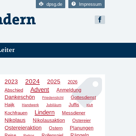
dpsg.de
Impressum
Leiter
2024
2023
2025
2026
Advent
Anmeldung
Abschied
Dankeschön
Gottesdienst
Friedenslicht
Haijk
Juffis
Handwerk
Jubiläum
Kluft
Lindern
Kochfrauen
Messdiener
Nikolaus
Nikolausaktion
Ostereier
Ostereieraktion
Planungen
Ostern
Rängeln
Reise
Rollenspiel
Retros