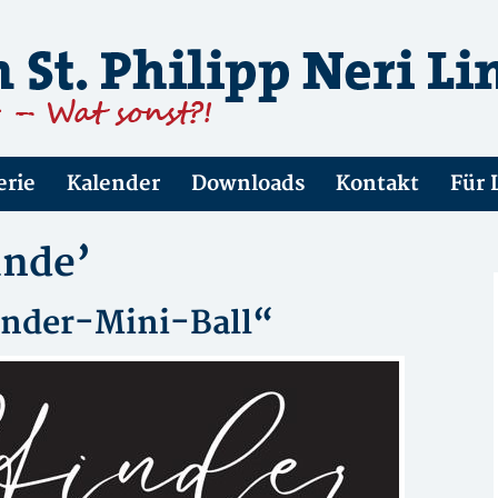
erie
Kalender
Downloads
Kontakt
Für 
unde’
finder-Mini-Ball“