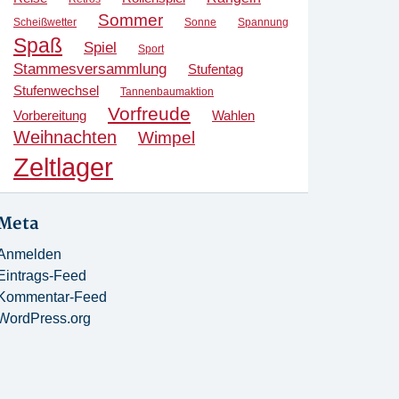
Sommer
Scheißwetter
Sonne
Spannung
Spaß
Spiel
Sport
Stammesversammlung
Stufentag
Stufenwechsel
Tannenbaumaktion
Vorfreude
Vorbereitung
Wahlen
Weihnachten
Wimpel
Zeltlager
Meta
Anmelden
Eintrags-Feed
Kommentar-Feed
WordPress.org