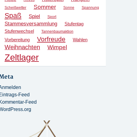
Sommer
Scheißwetter
Sonne
Spannung
Spaß
Spiel
Sport
Stammesversammlung
Stufentag
Stufenwechsel
Tannenbaumaktion
Vorfreude
Vorbereitung
Wahlen
Weihnachten
Wimpel
Zeltlager
Meta
Anmelden
Eintrags-Feed
Kommentar-Feed
WordPress.org