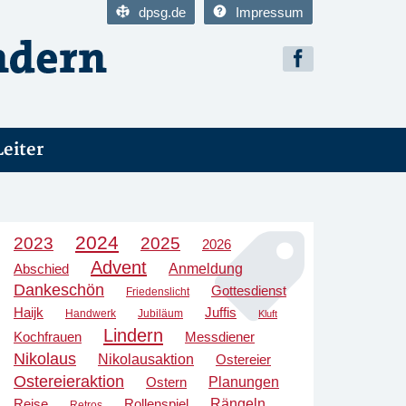
dpsg.de
Impressum
Leiter
2024
2023
2025
2026
Advent
Anmeldung
Abschied
Dankeschön
Gottesdienst
Friedenslicht
Haijk
Juffis
Handwerk
Jubiläum
Kluft
Lindern
Kochfrauen
Messdiener
Nikolaus
Nikolausaktion
Ostereier
Ostereieraktion
Planungen
Ostern
Rängeln
Reise
Rollenspiel
Retros